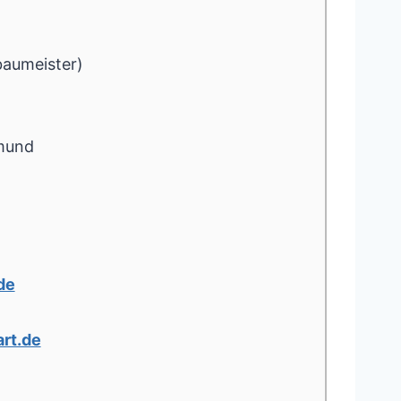
baumeister)
mund
de
rt.de