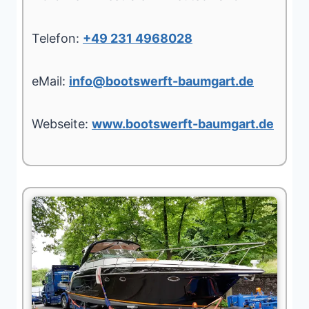
Telefon:
+49 231 4968028
eMail:
info@bootswerft-baumgart.de
Webseite:
www.bootswerft-baumgart.de