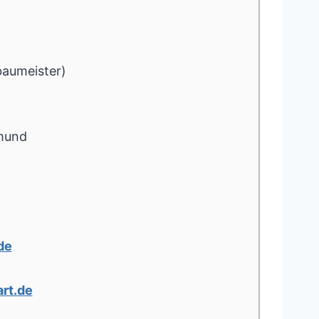
baumeister)
mund
de
rt.de