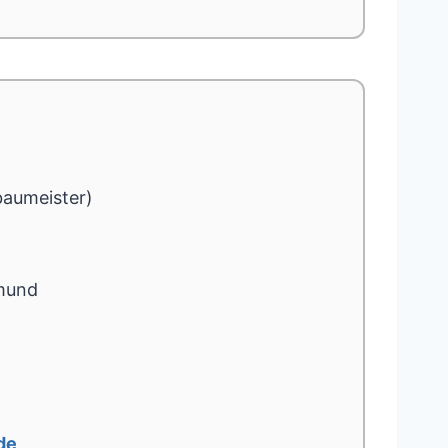
baumeister)
mund
de