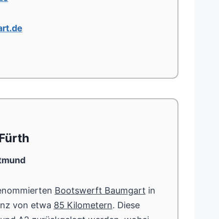
rt.de
Fürth
rtmund
renommierten
Bootswerft Baumgart
in
anz von etwa
85 Kilometern
. Diese