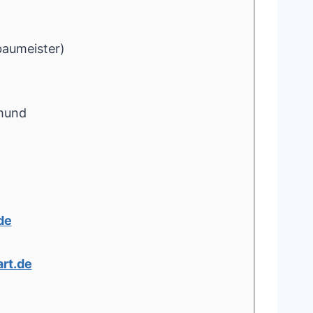
baumeister)
mund
de
rt.de