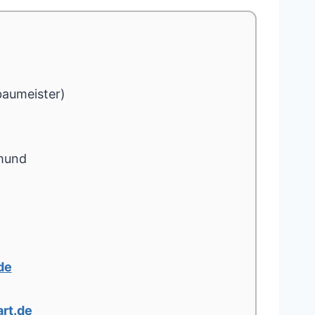
baumeister)
mund
de
rt.de