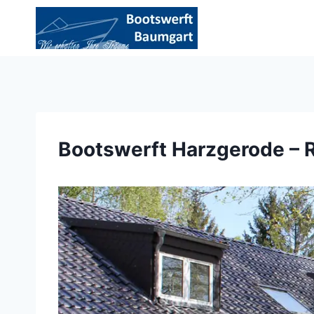
Zum
Inhalt
springen
Bootswerft Harzgerode – R