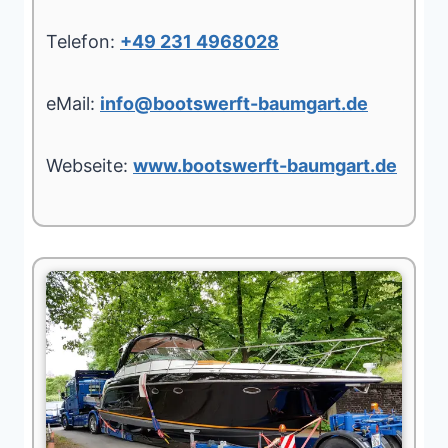
Telefon:
+49 231 4968028
eMail:
info@bootswerft-baumgart.de
Webseite:
www.bootswerft-baumgart.de