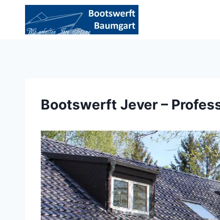
Zum
Inhalt
springen
Bootswerft Jever – Profes