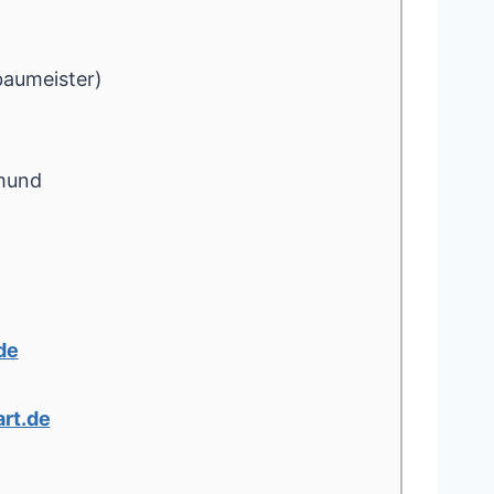
baumeister)
mund
de
rt.de