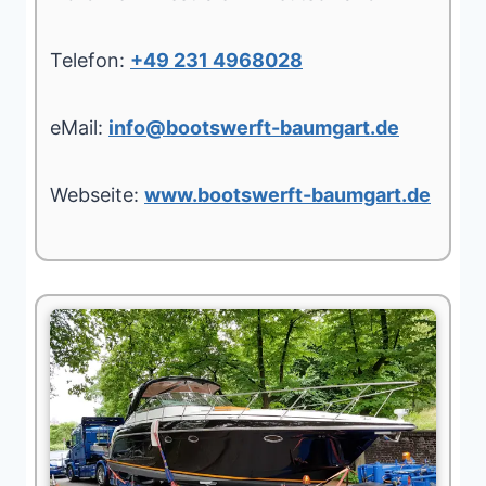
Telefon:
+49 231 4968028
eMail:
info@bootswerft-baumgart.de
Webseite:
www.bootswerft-baumgart.de