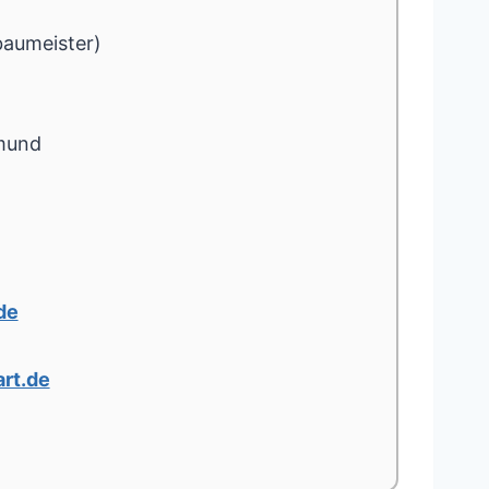
baumeister)
mund
de
rt.de