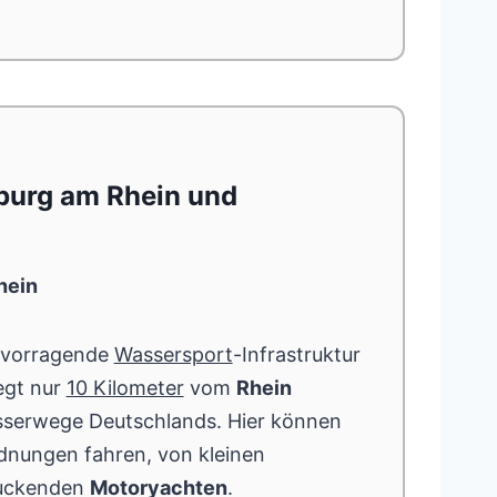
burg am Rhein und
hein
ervorragende
Wassersport
-Infrastruktur
iegt nur
10 Kilometer
vom
Rhein
asserwege Deutschlands. Hier können
dnungen fahren, von kleinen
ruckenden
Motoryachten
.