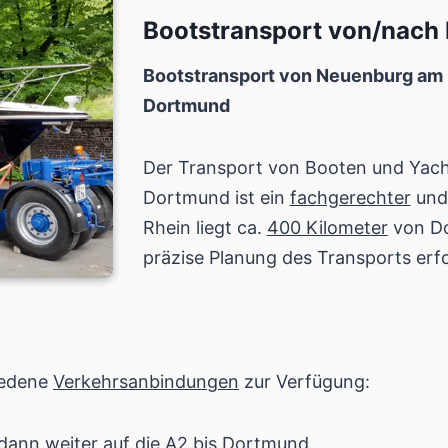
Bootstransport von/nach
Bootstransport von Neuenburg am 
Dortmund
Der Transport von Booten und Yac
Dortmund ist ein
fachgerechter
und 
Rhein liegt ca.
400 Kilometer
von Do
präzise Planung des Transports erfo
iedene
Verkehrsanbindungen
zur Verfügung:
dann weiter auf die
A2
bis Dortmund