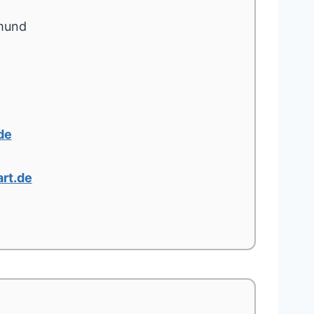
mund
de
rt.de