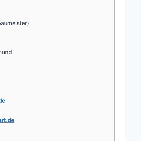
baumeister)
mund
de
rt.de