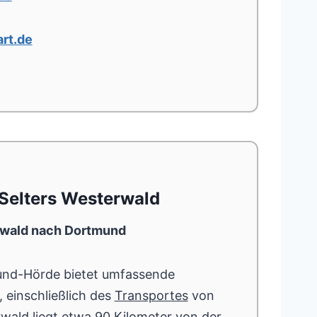
rt.de
Selters Westerwald
rwald nach Dortmund
nd-Hörde bietet umfassende
, einschließlich des
Transportes
von
wald liegt etwa
90 Kilometer
von der