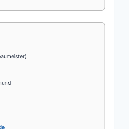
baumeister)
mund
de