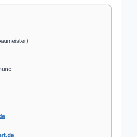
baumeister)
mund
de
rt.de