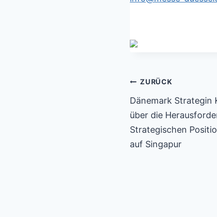
Beitragsnaviga
ZURÜCK
Dänemark Strategin K
über die Herausford
Strategischen Positi
auf Singapur