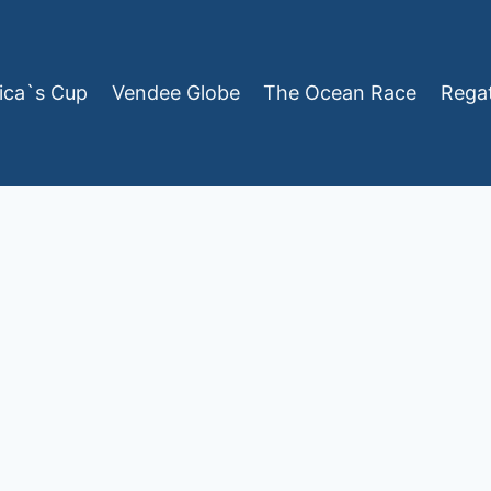
ica`s Cup
Vendee Globe
The Ocean Race
Rega