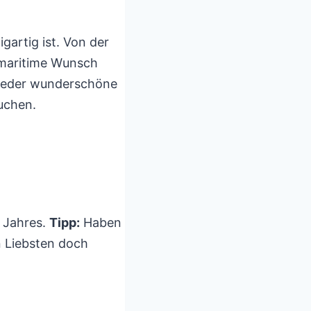
igartig ist. Von der
 maritime Wunsch
wieder wunderschöne
uchen.
s Jahres.
Tipp:
Haben
n Liebsten doch