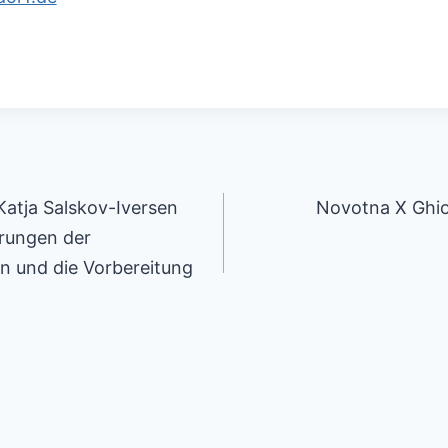
tion
atja Salskov-Iversen
Novotna X Ghio
erungen der
on und die Vorbereitung