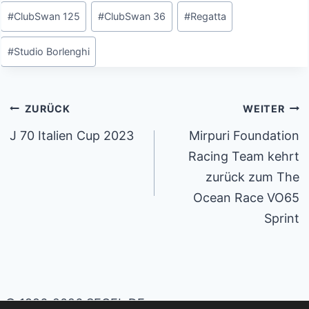
Schlagworte:
#
ClubSwan 125
#
ClubSwan 36
#
Regatta
#
Studio Borlenghi
Beitragsnavigation
ZURÜCK
WEITER
J 70 Italien Cup 2023
Mirpuri Foundation
Racing Team kehrt
zurück zum The
Ocean Race VO65
Sprint
© 1996-2026 SEGEL.DE