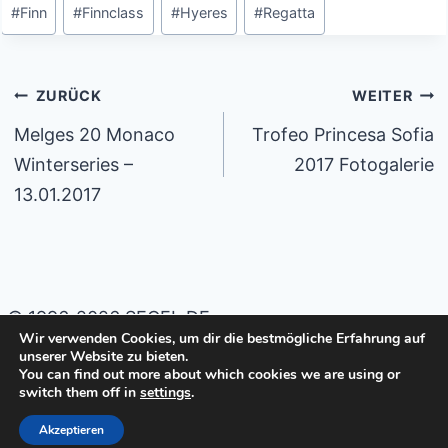
#
Finn
#
Finnclass
#
Hyeres
#
Regatta
Beitragsnavigation
ZURÜCK
WEITER
Melges 20 Monaco
Trofeo Princesa Sofia
Winterseries –
2017 Fotogalerie
13.01.2017
© 1996-2026 SEGEL.DE
Wir verwenden Cookies, um dir die bestmögliche Erfahrung auf
unserer Website zu bieten.
Impressum
Datenschutzerklärung
You can find out more about which cookies we are using or
switch them off in
settings
.
Cookie-Richtlinie (EU)
Akzeptieren