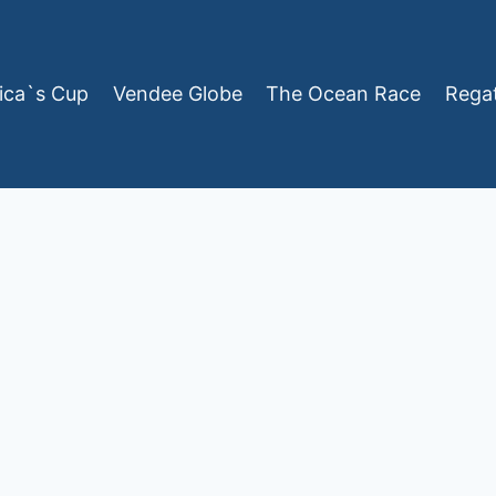
ica`s Cup
Vendee Globe
The Ocean Race
Rega