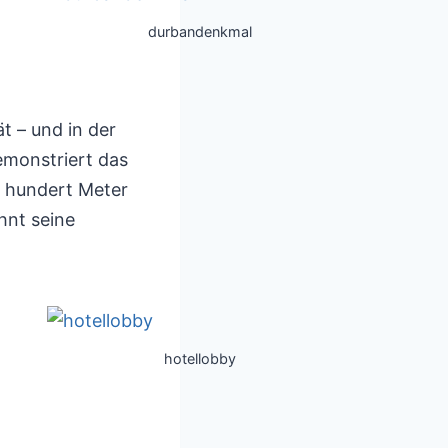
durbandenkmal
t – und in der
emonstriert das
r hundert Meter
hnt seine
hotellobby