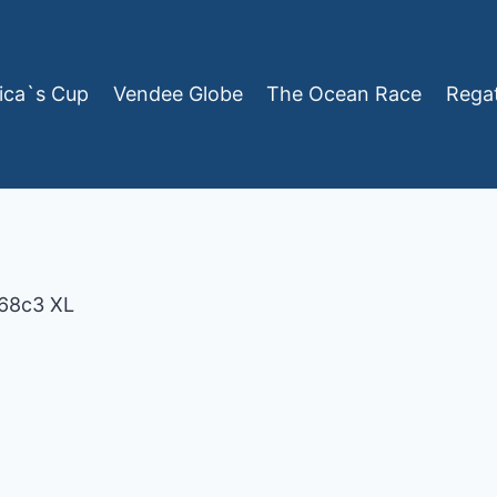
ica`s Cup
Vendee Globe
The Ocean Race
Rega