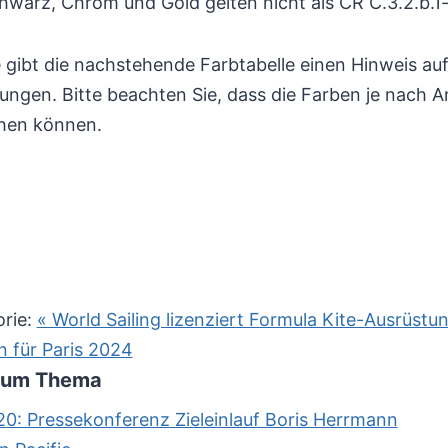
chwarz, Chrom und Gold gelten nicht als CR C.3.2.b.
fe gibt die nachstehende Farbtabelle einen Hinweis a
ungen. Bitte beachten Sie, dass die Farben je nach A
hen können.
orie:
« World Sailing lizenziert Formula Kite-Ausrüstu
n für Paris 2024
 zum Thema
0: Pressekonferenz Zieleinlauf Boris Herrmann