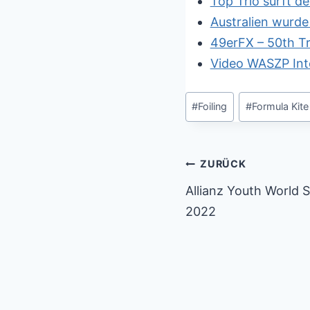
Top Trio surft de
Australien wurd
49erFX – 50th Tr
Video WASZP Int
Schlagworte:
#
Foiling
#
Formula Kite
Beitragsnaviga
ZURÜCK
Allianz Youth World 
2022