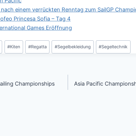
n Pacific
e nach einem verrückten Renntag zum SailGP Champio
ofeo Princesa Sofia – Tag 4
ernational Games Eröffnung
#
Kiten
#
Regatta
#
Segelbekleidung
#
Segeltechnik
tion
Sailing Championships
Asia Pacific Champions