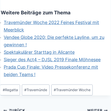
Weitere Beiträge zum Thema
Travemünder Woche 2022 Feines Festival mit
Meerblick
Vendee Globe 2020: Die perfekte Layline, um zu
gewinnen !
Spektakulärer Starttag in Alicante
Sieger des Act4 – DJSL 2019 Finale Möhnesee
Prada Cup Finale: Video Pressekonferenz mit
beiden Teams !
Schlagworte:
#
Regatta
#
Travemünde
#
Travemünder Woche
Beitragsnavigation
ZURÜCK
WEITER