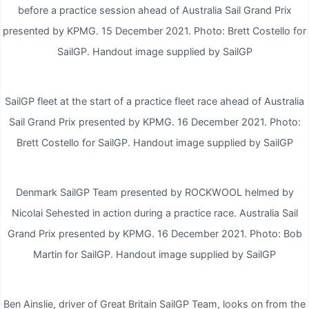
before a practice session ahead of Australia Sail Grand Prix
Der in Sydney geborene zweimalige America-
presented by KPMG. 15 December 2021. Photo: Brett Costello for
Cup-Sieger Spithill kämpft um den Platz seines
SailGP. Handout image supplied by SailGP
Teams auf dem Podium für San Francisco und
möchte unbedingt seinen ersten SailGP-Event-
SailGP fleet at the start of a practice fleet race ahead of Australia
Sieg in seinem Heimathafen holen.
Sail Grand Prix presented by KPMG. 16 December 2021. Photo:
Brett Costello for SailGP. Handout image supplied by SailGP
Spithill sagte: „SailGP hat die besten Segler der
Welt. Es ist der heißeste Wettbewerb der Welt,
den wir wahrscheinlich je gesehen haben, und als
Denmark SailGP Team presented by ROCKWOOL helmed by
Team wäre es ein großes Statement, hier zu
Nicolai Sehested in action during a practice race. Australia Sail
gewinnen.“
Grand Prix presented by KPMG. 16 December 2021. Photo: Bob
Martin for SailGP. Handout image supplied by SailGP
Sydney wird auch die Fortsetzung des Women’s
Pathway Program (WPP) erleben, bei dem
Ben Ainslie, driver of Great Britain SailGP Team, looks on from the