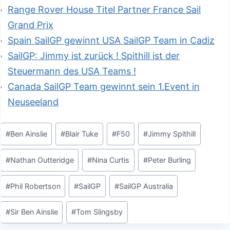
Range Rover House Titel Partner France Sail
Ergänzung für uns, Nina ist total aufgeregt und
Grand Prix
ihr Enthusiasmus ist wirklich ansteckend für unser
Spain SailGP gewinnt USA SailGP Team in Cadiz
Team.“
SailGP: Jimmy ist zurück ! Spithill ist der
Steuermann des USA Teams !
Curtis ihrerseits sagte, das Team sei hungrig nach
Canada SailGP Team gewinnt sein 1.Event in
einem Sieg auf heimischem Boden und gehe
Neuseeland
extrem konzentriert in die Veranstaltung.
Schlagworte:
#
Ben Ainslie
#
Blair Tuke
#
F50
#
Jimmy Spithill
Curtis sagte: „Es wird unwirklich, Sydney Harbour
ist so groß, aber auf diesen F50 kann er sich
#
Nathan Outteridge
#
Nina Curtis
#
Peter Burling
wirklich klein anfühlen. Wir erreichen so hohe
Geschwindigkeiten, es ist ehrlich gesagt alles ein
#
Phil Robertson
#
SailGP
#
SailGP Australia
bisschen surreal, in meinen Heimatgewässern zu
segeln.“
#
Sir Ben Ainslie
#
Tom Slingsby