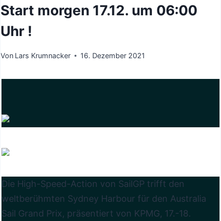
Start morgen 17.12. um 06:00
Uhr !
Von
Lars Krumnacker
16. Dezember 2021
Die High-Speed-Action von SailGP trifft den
weltberühmten Sydney Harbour für den Australia
Sail Grand Prix, präsentiert von KPMG, 17.-18.