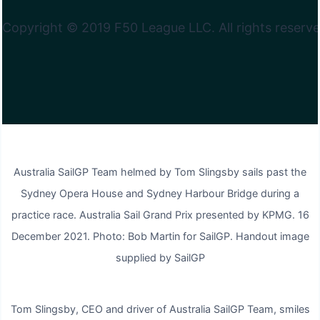
Der Japaner Outteridge, der derzeit den dritten
Platz in der Meisterschaft belegt, sagte, er
Copyright © 2019 F50 League LLC. All rights reserve
erwarte, dass sein Landsmann Slingsby im
Sydney schießen wird.
„Ich bin sicher, Tom hat aus dem letzten Jahr viel
gelernt. Ich glaube, der Druck wird ihn nicht mehr
so ​​stark treffen wie beim letzten Mal. Er hat mehr
Australia SailGP Team helmed by Tom Slingsby sails past the
externe Verantwortung an Teamkollegen
Sydney Opera House and Sydney Harbour Bridge during a
delegiert, damit er sich auf das Rennen
practice race. Australia Sail Grand Prix presented by KPMG. 16
konzentrieren kann. Aber die Flotte ist so viel
December 2021. Photo: Bob Martin for SailGP. Handout image
enger als beim letzten Mal und ich denke, dass es
supplied by SailGP
an diesem Wochenende gemischte Ergebnisse
geben wird. Ich würde ihn gerne an diesem
Wochenende schlagen.“
Tom Slingsby, CEO and driver of Australia SailGP Team, smiles