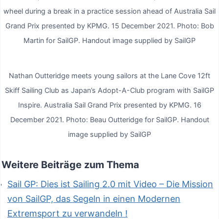
Athletinnen bei der vorherigen Veranstaltung in
wheel during a break in a practice session ahead of Australia Sail
Spanien zum ersten Mal an Bord der F50
Grand Prix presented by KPMG. 15 December 2021. Photo: Bob
während des Rennens waren. Wieder einmal
Martin for SailGP. Handout image supplied by SailGP
werden die weiblichen Athleten eine Vielzahl von
Rollen in der gesamten Flotte übernehmen,
Nathan Outteridge meets young sailors at the Lane Cove 12ft
darunter Grinding, Taktik und Kommunikation.
Skiff Sailing Club as Japan’s Adopt-A-Club program with SailGP
Inspire. Australia Sail Grand Prix presented by KPMG. 16
Slingsby sagte, er könne es kaum erwarten, Nina
December 2021. Photo: Beau Outteridge for SailGP. Handout
Curtis wieder an Bord zu haben und zu spüren,
image supplied by SailGP
wie es ist, auf heimischen Gewässern vor
heimischem Publikum zu fahren.
Weitere Beiträge zum Thema
Sail GP: Dies ist Sailing 2.0 mit Video – Die Mission
Slingsby sagte: „Ich denke, es wird großartig für
von SailGP, das Segeln in einen Modernen
Nina, sie ist unser Glücksbringer; Sie ist eins zu
Extremsport zu verwandeln !
eins, ein Rennen, ein Sieg. Sie ist einfach eine tolle