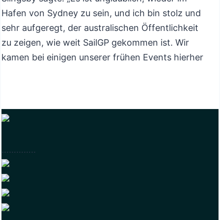
Hafen von Sydney zu sein, und ich bin stolz und
sehr aufgeregt, der australischen Öffentlichkeit
zu zeigen, wie weit SailGP gekommen ist. Wir
kamen bei einigen unserer frühen Events hierher
und ich bin wirklich stolz darauf, wo SailGP jetzt
steht.
„Das letzte Mal hier haben wir verloren, und wir
sind nicht gut gesegelt und wurden auf
heimischen Gewässern geschlagen. Aber schau,
…………..
ich will einfach nur eine gute Leistung bringen, ich
mache mir keine Sorgen um die anderen Namen
auf den Booten, sie sind alle nur Konkurrenz.“