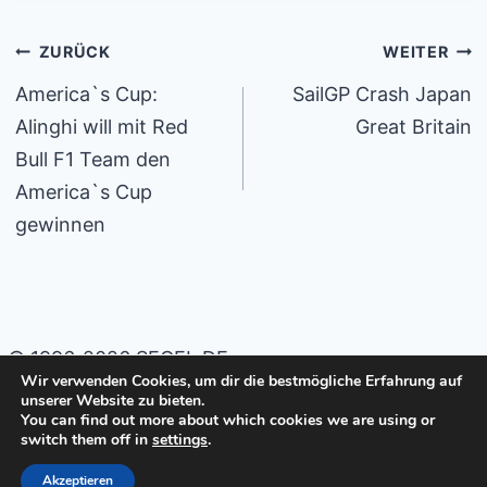
Der Sydney Sail Grand Prix umfasst zwei
Beitragsnavigation
ZURÜCK
WEITER
Renntage mit fünf Flottenrennen, gefolgt von
America`s Cup:
SailGP Crash Japan
einem Podiumsrennen mit den drei besten Booten
Alinghi will mit Red
Great Britain
im ultimativen Showdown, um den Sieger am
Bull F1 Team den
Samstag zu bestimmen.
America`s Cup
gewinnen
Der Kampf um das zweite Podium der SailGP war
noch nie so heftig wie noch nie, denn die Impact
League – eingeführt für Saison 2 – ist diese
Woche wieder in aller Munde. Die Liga verfolgt die
© 1996-2026 SEGEL.DE
positiven Maßnahmen der Teams, um ihren
Wir verwenden Cookies, um dir die bestmögliche Erfahrung auf
gesamten CO2-Fußabdruck zu reduzieren und die
unserer Website zu bieten.
Impressum
Datenschutzerklärung
You can find out more about which cookies we are using or
Inklusion beim Segeln zu beschleunigen. Am Ende
switch them off in
settings
.
der Saison gibt es zwei Podestplätze, wobei der
Cookie-Richtlinie (EU)
Akzeptieren