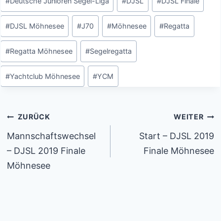
#
Deutsche Junioren Segel-Liga
#
DJSL
#
DJSL Finale
#
DJSL Möhnesee
#
J70
#
Möhnesee
#
Regatta
#
Regatta Möhnesee
#
Segelregatta
#
Yachtclub Möhnesee
#
YCM
Beitragsnavigation
ZURÜCK
WEITER
Mannschaftswechsel
Start – DJSL 2019
– DJSL 2019 Finale
Finale Möhnesee
Möhnesee