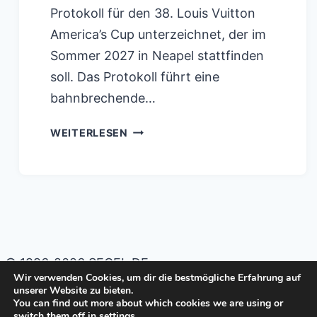
Protokoll für den 38. Louis Vuitton
America’s Cup unterzeichnet, der im
Sommer 2027 in Neapel stattfinden
soll. Das Protokoll führt eine
bahnbrechende…
38.
WEITERLESEN
AMERICA’S
CUP
VON
LOUIS
VUITTON:
DAS
© 1996-2026 SEGEL.DE
Wir verwenden Cookies, um dir die bestmögliche Erfahrung auf
PROTOKOLL
unserer Website zu bieten.
Impressum
Datenschutzerklärung
ENTHÜLLT
You can find out more about which cookies we are using or
switch them off in
settings
.