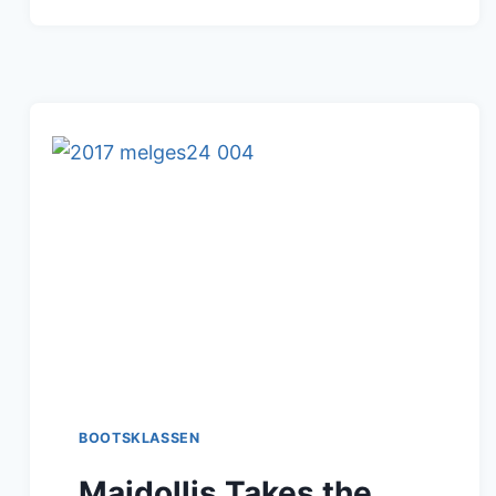
DEL
GARDA
IST
BEREIT
BOOTSKLASSEN
Maidollis Takes the