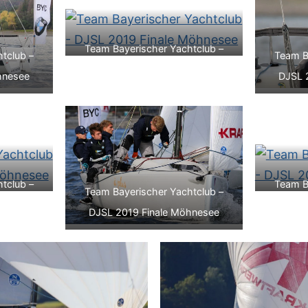
Team Bayerischer Yachtclub –
tclub –
Team B
DJSL 2019 Finale Möhnesee
hnesee
DJSL 
tclub –
Team B
Team Bayerischer Yachtclub –
hnesee
DJSL 
DJSL 2019 Finale Möhnesee