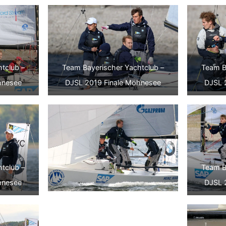
tclub –
Team Bayerischer Yachtclub –
Team B
hnesee
DJSL 2019 Finale Möhnesee
DJSL 
Team B
tclub –
DJSL 
hnesee