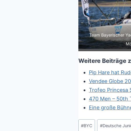
Team Bayerischer Yac
Mö
Weitere Beiträge
Pip Hare hat Rud
Vendee Globe 202
Trofeo Princesa 
470 Men – 50th T
Eine große Bühne
Schlagworte:
#
BYC
#
Deutsche Juni