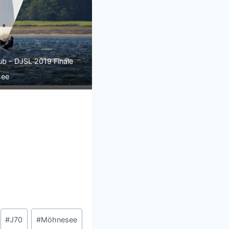
ub – DJSL 2019 Finale
see
#
J70
#
Möhnesee