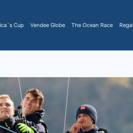
ica`s Cup
Vendee Globe
The Ocean Race
Rega