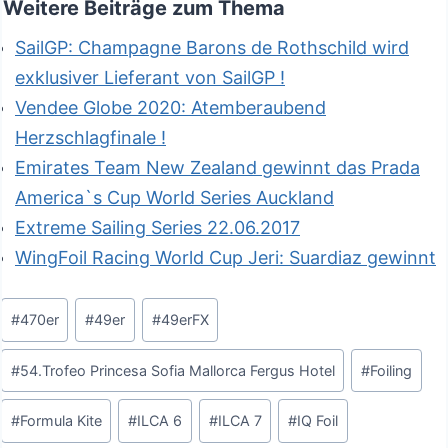
Weitere Beiträge zum Thema
SailGP: Champagne Barons de Rothschild wird
exklusiver Lieferant von SailGP !
Vendee Globe 2020: Atemberaubend
Herzschlagfinale !
Emirates Team New Zealand gewinnt das Prada
America`s Cup World Series Auckland
Extreme Sailing Series 22.06.2017
WingFoil Racing World Cup Jeri: Suardiaz gewinnt
Schlagworte:
#
470er
#
49er
#
49erFX
#
54.Trofeo Princesa Sofia Mallorca Fergus Hotel
#
Foiling
#
Formula Kite
#
ILCA 6
#
ILCA 7
#
IQ Foil