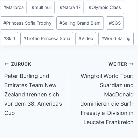
#
Mallorca
#
multihull
#
Nacra 17
#
Olympic Class
#
Princess Sofia Trophy
#
Sailing Grand Slam
#
SGS
#
Skiff
#
Trofeo Princesa Sofia
#
Video
#
World Sailing
Beitragsnavigation
ZURÜCK
WEITER
Peter Burling und
Wingfoil World Tour:
Emirates Team New
Suardiaz und
Zealand trennen sich
MacDonald
vor dem 38. America’s
dominieren die Surf-
Cup
Freestyle-Division in
Leucate Frankreich