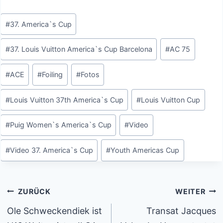
Schlagworte:
#
37. America`s Cup
#
37. Louis Vuitton America`s Cup Barcelona
#
AC 75
#
ACE
#
Foiling
#
Fotos
#
Louis Vuitton 37th America`s Cup
#
Louis Vuitton Cup
#
Puig Women`s America`s Cup
#
Video
#
Video 37. America`s Cup
#
Youth Americas Cup
Beitragsnavigation
ZURÜCK
WEITER
Ole Schweckendiek ist
Transat Jacques