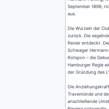
September 1898, ric
aus.
Die Wurzeln der Clu
zurück. Die segeln
Revier entdeckt. D
Schwager Hermann D
Rotspon – die Gebur
Hamburger Regie eine
der Gründung des L
Die Anziehungskraf
Travemünde und dem
anschließende Umste
Reviere notwendig. 