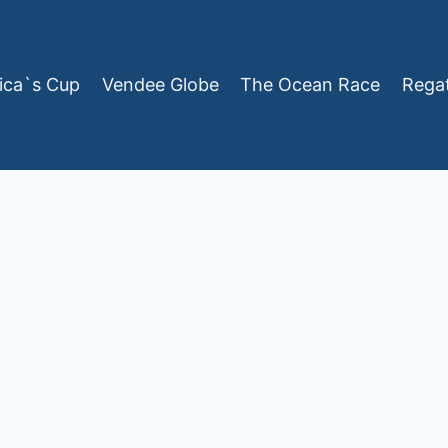
ica`s Cup
Vendee Globe
The Ocean Race
Rega