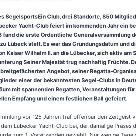
des Segelsports
Ein Club, drei Standorte, 850 Mitglie
becker Yacht-Club feiert im kommenden Jahr ein b
 fand die erste Ordentliche Generalversammlung d
e zu Lübeck statt. Es war das Gründungsdatum und 
n Kaiser Wilhelm II. an die Lübecker, sich aktiv am 
unterung Seiner Majestät trug nachhaltig Früchte. 
 breitgefächerten Angebot, seiner Regatta-Organisa
tglieder einer der bekanntesten Segel-Clubs in Deu
läum mit spannenden Regatten, Veranstaltungen für 
ellen Empfang und einem festlichen Ball gefeiert.
mmlung vor 125 Jahren traf offenbar den Zeitgeist 
r dem Lübecker Yacht-Club bei, der damalige Präses
rde zum 1. Vorsitzenden gewählt. Nur wenige Tage s