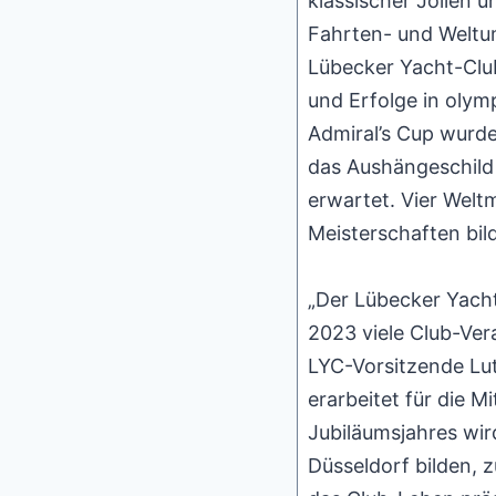
klassischer Jollen 
Fahrten- und Weltums
Lübecker Yacht-Club
und Erfolge in olym
Admiral’s Cup wurde
das Aushängeschild
erwartet. Vier Welt
Meisterschaften bil
„Der Lübecker Yacht
2023 viele Club-Ver
LYC-Vorsitzende Lut
erarbeitet für die 
Jubiläumsjahres wi
Düsseldorf bilden,