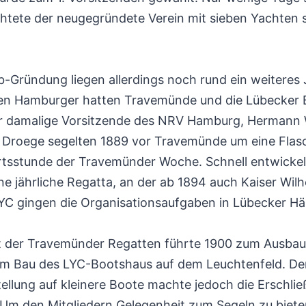
htete der neugegründete Verein mit sieben Yachten s
b-Gründung liegen allerdings noch rund ein weiteres
den Hamburger hatten Travemünde und die Lübecker B
er damalige Vorsitzende des NRV Hamburg, Hermann 
roege segelten 1889 vor Travemünde um eine Flas
tsstunde der Travemünder Woche. Schnell entwickelt
 jährliche Regatta, an der ab 1894 auch Kaiser Wilhe
YC gingen die Organisationsaufgaben in Lübecker Hä
t der Travemünder Regatten führte 1900 zum Ausbau
 Bau des LYC-Bootshaus auf dem Leuchtenfeld. Der
llung auf kleinere Boote machte jedoch die Erschli
Um den Mitgliedern Gelegenheit zum Segeln zu biete