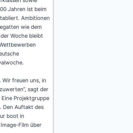
ffklassen sowie
100 Jahren ist beim
tabliert. Ambitionen
Regatten wie dem
nder Woche bleibt
0 Wettbewerben
Deutsche
ivalwoche.
 Wir freuen uns, in
zuwerten“, sagt der
. Eine Projektgruppe
m. Den Auftakt des
r boot in
 Image-Film über