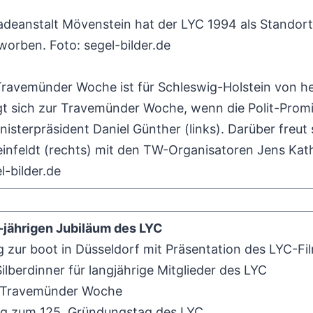
deanstalt Mövenstein hat der LYC 1994 als Standort 
orben. Foto: segel-bilder.de
Travemünder Woche ist für Schleswig-Holstein von h
gt sich zur Travemünder Woche, wenn die Polit-Pro
isterpräsident Daniel Günther (links). Darüber freut 
einfeldt (rechts) mit den TW-Organisatoren Jens Kat
l-bilder.de
jährigen Jubiläum des LYC
zur boot in Düsseldorf mit Präsentation des LYC-Fi
lberdinner für langjährige Mitglieder des LYC
 Travemünder Woche
 zum 125. Gründungstag des LYC