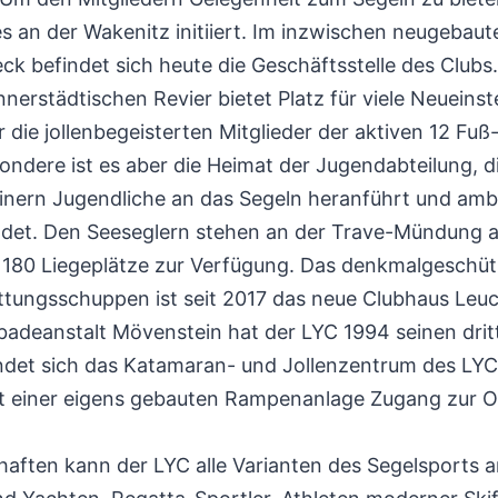
 an der Wakenitz initiiert. Im inzwischen neugebaut
k befindet sich heute die Geschäftsstelle des Clubs. 
nerstädtischen Revier bietet Platz für viele Neueinst
 die jollenbegeisterten Mitglieder der aktiven 12 Fu
sondere ist es aber die Heimat der Jugendabteilung, d
nern Jugendliche an das Segeln heranführt und ambi
ldet. Den Seeseglern stehen an der Trave-Mündung a
 180 Liegeplätze zur Verfügung. Das denkmalgeschü
ttungsschuppen ist seit 2017 das neue Clubhaus Leuc
adeanstalt Mövenstein hat der LYC 1994 seinen drit
ndet sich das Katamaran- und Jollenzentrum des LYC
it einer eigens gebauten Rampenanlage Zugang zur 
haften kann der LYC alle Varianten des Segelsports a