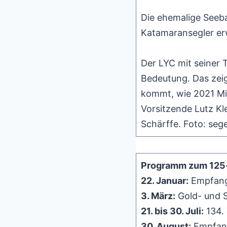
Die ehemalige Seeba
Katamaransegler erw
Der LYC mit seiner 
Bedeutung. Das zei
kommt, wie 2021 Min
Vorsitzende Lutz Kl
Schärffe. Foto: sege
Programm zum 125-
22. Januar:
Empfang 
3. März:
Gold- und Si
21. bis 30. Juli:
134.
30. August:
Empfang