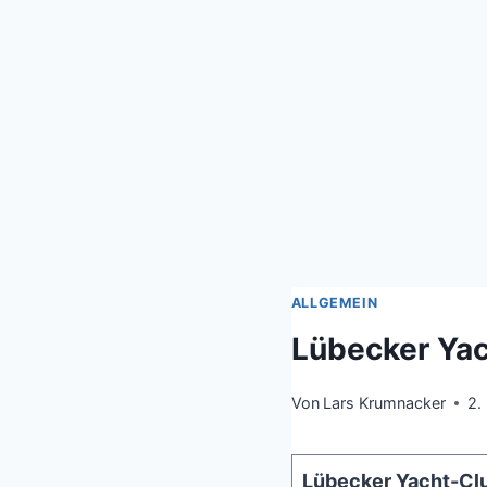
ALLGEMEIN
Lübecker Yach
Von
Lars Krumnacker
2.
Lübecker Yacht-Clu