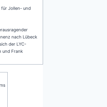
für Jollen- und
erausragender
minenz nach Lübeck
sich der LYC-
h und Frank
lms