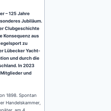
der – 125 Jahre
esonderes Jubiläum.
er Clubgeschichte
die Konsequenz aus
Segelsport zu
Der Lübecker Yacht-
tion und durch die
tschland.
In 2023
Mitglieder und
von 1898. Spontan
 der Handelskammer,
päter, am 4.