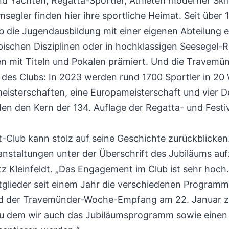
und Yachten, Regatta-Sportler, Athleten moderner Ski
egler finden hier ihre sportliche Heimat. Seit über 
 die Jugendausbildung mit einer eigenen Abteilung e
pischen Disziplinen oder in hochklassigen Seesegel-
n mit Titeln und Pokalen prämiert. Und die Travemü
 des Clubs: In 2023 werden rund 1700 Sportler in 2
meisterschaften, eine Europameisterschaft und vier 
den den Kern der 134. Auflage der Regatta- und Fest
-Club kann stolz auf seine Geschichte zurückblicken.
anstaltungen unter der Überschrift des Jubiläums auf
z Kleinfeldt. „Das Engagement im Club ist sehr hoch
Mitglieder seit einem Jahr die verschiedenen Program
rd der Travemünder-Woche-Empfang am 22. Januar zu
 zu dem wir auch das Jubiläumsprogramm sowie einen