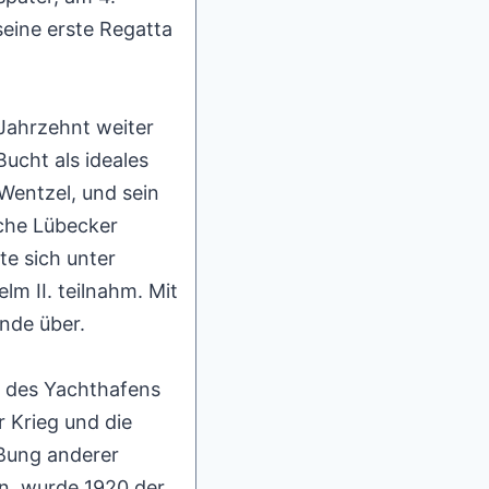
eine erste Regatta
 Jahrzehnt weiter
ucht als ideales
Wentzel, und sein
che Lübecker
e sich unter
lm II. teilnahm. Mit
nde über.
 des Yachthafens
 Krieg und die
eßung anderer
n, wurde 1920 der