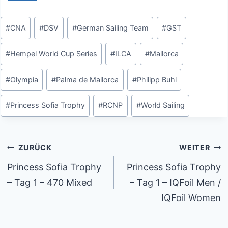
Schlagworte:
#
CNA
#
DSV
#
German Sailing Team
#
GST
#
Hempel World Cup Series
#
ILCA
#
Mallorca
#
Olympia
#
Palma de Mallorca
#
Philipp Buhl
#
Princess Sofia Trophy
#
RCNP
#
World Sailing
Beitragsnavigation
ZURÜCK
WEITER
Princess Sofia Trophy
Princess Sofia Trophy
– Tag 1 – 470 Mixed
– Tag 1 – IQFoil Men /
IQFoil Women