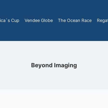
ica`s Cup
Vendee Globe
The Ocean Race
Rega
Beyond Imaging