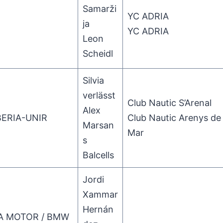
Samarži
YC ADRIA
ja
YC ADRIA
Leon
Scheidl
Silvia
verlässt
Club Nautic S’Arenal
Alex
BERIA-UNIR
Club Nautic Arenys de
Marsan
Mar
s
Balcells
Jordi
Xammar
Hernán
A MOTOR / BMW