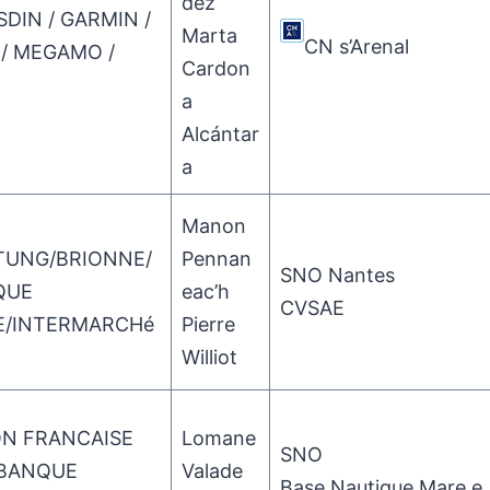
dez
SDIN / GARMIN /
Marta
CN s’Arenal
/ MEGAMO /
Cardon
a
Alcántar
a
Manon
TUNG/BRIONNE/
Pennan
SNO Nantes
QUE
eac’h
CVSAE
E/INTERMARCHé
Pierre
Williot
ON FRANCAISE
Lomane
SNO
 BANQUE
Valade
Base Nautique Mare e