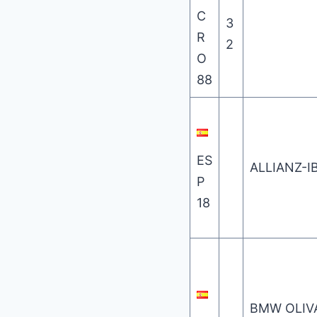
C
3
R
2
O
88
ES
ALLIANZ-I
P
18
BMW OLIV