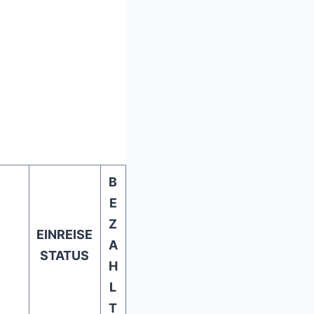
B
E
Z
EINREISE
A
STATUS
H
L
T