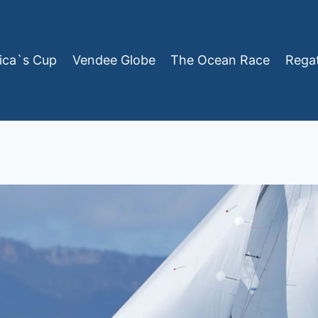
ica`s Cup
Vendee Globe
The Ocean Race
Rega