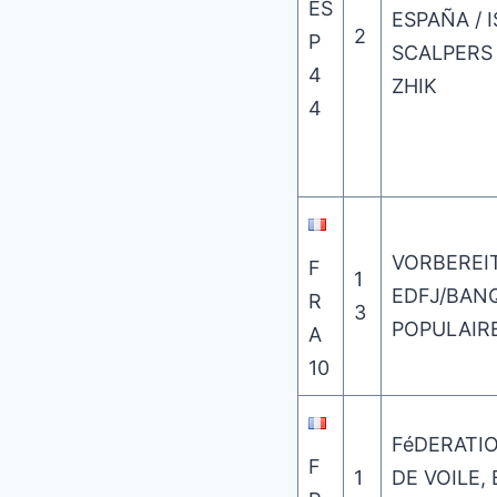
ES
ESPAÑA / I
2
P
SCALPERS 
4
ZHIK
4
VORBEREI
F
1
EDFJ/BAN
R
3
POPULAIR
A
10
FéDERATI
F
1
DE VOILE,