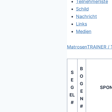
Teilnehmerliste
Schild
Nachricht
Links
Medien
Matrosen
TRAINER /
B
S
O
E
G
G
SPO
E
EL
N
#
#