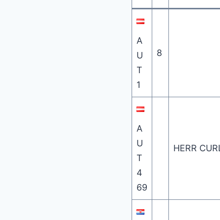
A
8
U
T
1
A
U
HERR CUR
T
4
69