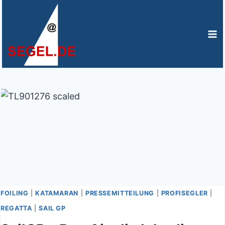
Zum
Inhalt
springen
FOILING
|
KATAMARAN
|
PRESSEMITTEILUNG
|
PROFISEGLER
|
REGATTA
|
SAIL GP