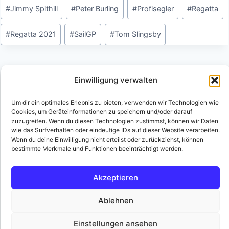
#
Jimmy Spithill
#
Peter Burling
#
Profisegler
#
Regatta
#
Regatta 2021
#
SailGP
#
Tom Slingsby
Beitragsnavigation
ZURÜCK
WEITER
Einwilligung verwalten
SailGP: Video Bermuda
SailGP Video –
Um dir ein optimales Erlebnis zu bieten, verwenden wir Technologien wie
Sail Grand Prix ersten
Highlights vom ersten
Cookies, um Geräteinformationen zu speichern und/oder darauf
zuzugreifen. Wenn du diesen Technologien zustimmst, können wir Daten
Test USA Team !
Tag – Bermuda
wie das Surfverhalten oder eindeutige IDs auf dieser Website verarbeiten.
Wenn du deine Einwilligung nicht erteilst oder zurückziehst, können
bestimmte Merkmale und Funktionen beeinträchtigt werden.
Akzeptieren
© 1996-2026 SEGEL.DE
Ablehnen
Impressum
Datenschutzerklärung
Einstellungen ansehen