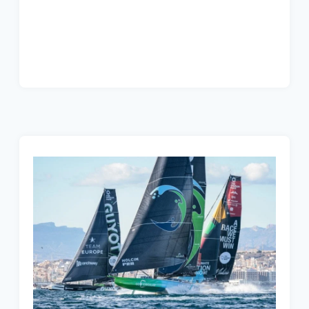
TEAM
EUROPE
ZEIT
ZUM
ANGIFF