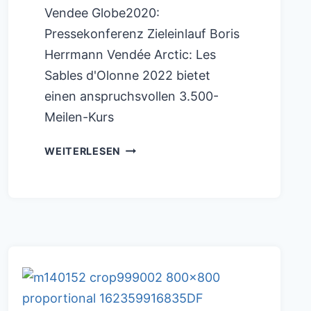
Vendee Globe2020:
Pressekonferenz Zieleinlauf Boris
Herrmann Vendée Arctic: Les
Sables d'Olonne 2022 bietet
einen anspruchsvollen 3.500-
Meilen-Kurs
GUYOT
WEITERLESEN
ENVIRONNEMENT
–
TEAM
EUROPA
VOR
DEM
START