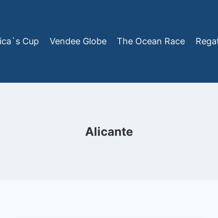
ica`s Cup
Vendee Globe
The Ocean Race
Rega
Alicante