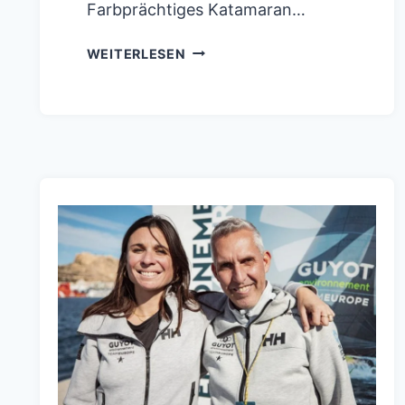
Farbprächtiges Katamaran…
TEAM
WEITERLESEN
HOLCIM-
PRB
GEWINNT
DIE
ERSTE
ETAPPE
CABO
VERDE
DES
OCEAN
RACE