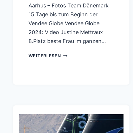
Aarhus – Fotos Team Dänemark
15 Tage bis zum Beginn der
Vendée Globe Vendee Globe
2024: Video Justine Mettraux
8.Platz beste Frau im ganzen…
GUYOT
WEITERLESEN
ENVIRONNEMENT
–
TEAM
EUROPE
AM
ZIEL
DER
TRÄUME