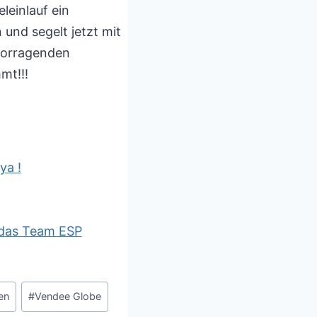
einlauf ein
und segelt jetzt mit
rvorragenden
mt!!!
ya !
r das Team ESP
en
#
Vendee Globe