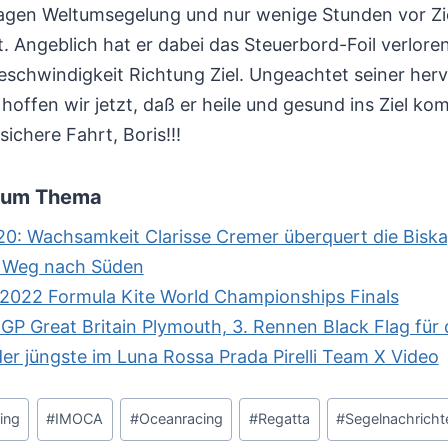
gen Weltumsegelung und nur wenige Stunden vor Ziel
 Angeblich hat er dabei das Steuerbord-Foil verloren 
eschwindigkeit Richtung Ziel. Ungeachtet seiner he
offen wir jetzt, daß er heile und gesund ins Ziel kom
sichere Fahrt, Boris!!!
 zum Thema
: Wachsamkeit Clarisse Cremer überquert die Biska
n Weg nach Süden
 2022 Formula Kite World Championships Finals
ilGP Great Britain Plymouth, 3. Rennen Black Flag fü
er jüngste im Luna Rossa Prada Pirelli Team X Video
ling
#
IMOCA
#
Oceanracing
#
Regatta
#
Segelnachricht