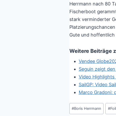
Herrmann nach 80 Ta
Fischerboot gerammt.
stark verminderter G
Platzierungschancen h
Gute und hoffentlich 
Weitere Beiträge
Vendee Globe2020
Seguin zeigt de
Video Highlights
SailGP: Video Sa
Marco Gradoni: d
Schlagworte:
#
Boris Herrmann
#
Foi