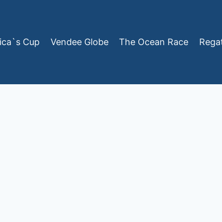
ica`s Cup
Vendee Globe
The Ocean Race
Rega