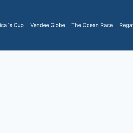
ica`s Cup
Vendee Globe
The Ocean Race
Rega