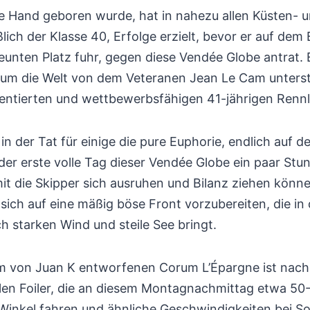
ke Hand geboren wurde, hat in nahezu allen Küsten- 
ßlich der Klasse 40, Erfolge erzielt, bevor er auf dem 
eunten Platz fuhr, gegen diese Vendée Globe antrat. 
um die Welt von dem Veteranen Jean Le Cam unterstü
lentierten und wettbewerbsfähigen 41-jährigen Rennle
n der Tat für einige die pure Euphorie, endlich auf 
 der erste volle Tag dieser Vendée Globe ein paar Stu
t die Skipper sich ausruhen und Bilanz ziehen können
sich auf eine mäßig böse Front vorzubereiten, die in
h starken Wind und steile See bringt.
m von Juan K entworfenen Corum L’Épargne ist nach 
llen Foiler, die an diesem Montagnachmittag etwa 50
 Winkel fahren und ähnliche Geschwindigkeiten bei 