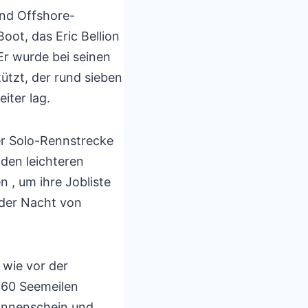
und Offshore-
Boot, das Eric Bellion
Er wurde bei seinen
tzt, der rund sieben
iter lag.
der Solo-Rennstrecke
nden leichteren
 , um ihre Jobliste
 der Nacht von
wie vor der
-60 Seemeilen
Sonnenschein und