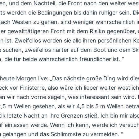
ken, und dem Nachteil, die Front nach den weiter wes
ts werden die Bedingungen bis dahin ruhiger sein. Die
nach Westen zu gehen, sind weniger wahrscheinlich i
er gewalttätigeren Front mit dem Risiko gegenüber, d
 ist. Zweifellos werden sie alle ihren persönlichen
e suchen, zweifellos härter auf dem Boot und dem Sk
die für beide wahrscheinlich freundlicher ist. “
eute Morgen live: „Das nächste große Ding wird die
eck vor Finisterre, also wäre ich lieber weiter westlich
n wir nach vorne segeln, was interessant sein wird.
2,5 m Wellen gesehen, als wir 4,5 bis 5 m Wellen betr
 letzte Nacht an ihre Grenzen stieß. Ich bin mir also
uf einlassen werde. Wenn ich kann, werde ich versuch
 gelangen und das Schlimmste zu vermeiden. “