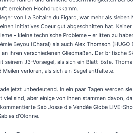
r Luft erreichen Hochdruckkamm.
ieger von La Soltaire du Figaro, war mehr als sieben
einen Initiatives Coeur gut abgeschnitten hat. Keiner
eme – kleine technische Probleme – erlitten zu haben
rémie Beyou (Charal) als auch Alex Thomson (HUGO
 an ihren verschiedenen Gliedmaßen. Der britische S
t seinem J3-Vorsegel, als sich ein Blatt löste. Thom
 Meilen verloren, als sich ein Segel entfaltete.
rade jetzt unbedeutend. In ein paar Tagen werden sie
t viel sind, aber einige von ihnen stammen davon, das
“, kommentierte Seb Josse die Vendée Globe LIVE-Sho
Sables d’Olonne.