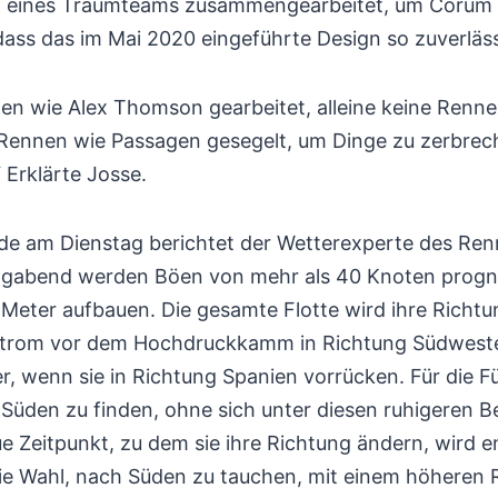
eil eines Traumteams zusammengearbeitet, um Corum 
dass das im Mai 2020 eingeführte Design so zuverläss
hen wie Alex Thomson gearbeitet, alleine keine Renne
e Rennen wie Passagen gesegelt, um Dinge zu zerbrec
 Erklärte Josse.
de am Dienstag berichtet der Wetterexperte des Renn
gabend werden Böen von mehr als 40 Knoten prognos
 Meter aufbauen. Die gesamte Flotte wird ihre Richt
strom vor dem Hochdruckkamm in Richtung Südweste
r, wenn sie in Richtung Spanien vorrücken. Für die Fü
 Süden zu finden, ohne sich unter diesen ruhigeren 
e Zeitpunkt, zu dem sie ihre Richtung ändern, wird e
die Wahl, nach Süden zu tauchen, mit einem höheren R