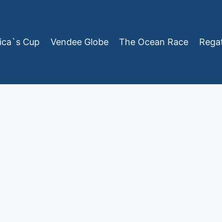
ica`s Cup
Vendee Globe
The Ocean Race
Rega