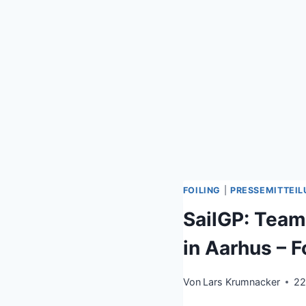
FOILING
|
PRESSEMITTEI
SailGP: Team
in Aarhus – 
Von
Lars Krumnacker
22