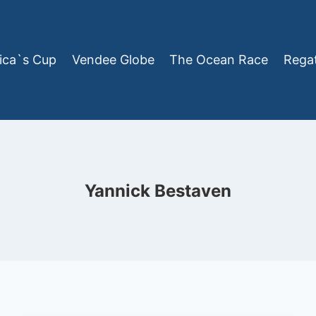
ica`s Cup
Vendee Globe
The Ocean Race
Rega
Yannick Bestaven