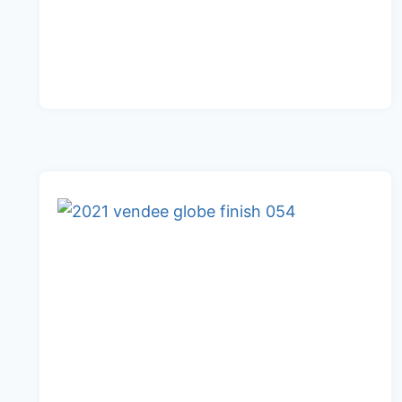
GLOBE
2024
START
13:00
UHR
LIVE
STREAM