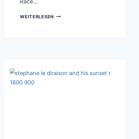
Race…
VENDEE
WEITERLESEN
GLOBE2020:
VIDEO
12
WOCHE
MIT
FINISH
HIGHLIGHTS
!