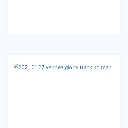
2020:
VIDEO
RÜCKBLICK
/
DIE
WELT
DER
EMOTIONEN
!