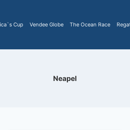
ica`s Cup
Vendee Globe
The Ocean Race
Rega
Neapel