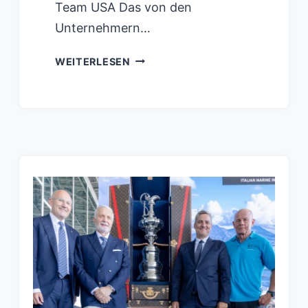
Team USA Das von den
Unternehmern…
38.
WEITERLESEN
LOUIS
VUITTON
AMERICA’S
CUP
USA
KEHRT
ZURÜCK,
UM
IHN
HERAUS
ZUFORDERN