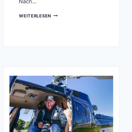
Nach…
RIPTIDE
WEITERLESEN
RACING
PEILT
DEN
38.
AMERICA’S
CUP
IN
NEAPEL
AN