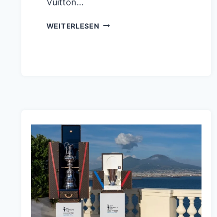
Vuitton…
LOUIS
WEITERLESEN
VUITTON
CUP
2027
BEGINNT
HISTORISCH
MIT
FLEET
RACING
AC75