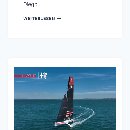
Diego…
38.
WEITERLESEN
LOUIS
VUITTON
AMERICA’S
CUP:
CONFINDUSTRIA
NAUTICA
WIRD
STRATEGISCHER
PARTNER
DER
MARINEINDUSTRIE
IN