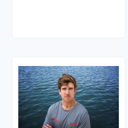
ALLIANCE
TRETEN
5
TEAMS
BEI,
UM
DIE
ZUKUNFT
DER
ÄLTESTEN
SPORT
TROPHÄE
ZU
SICHERN