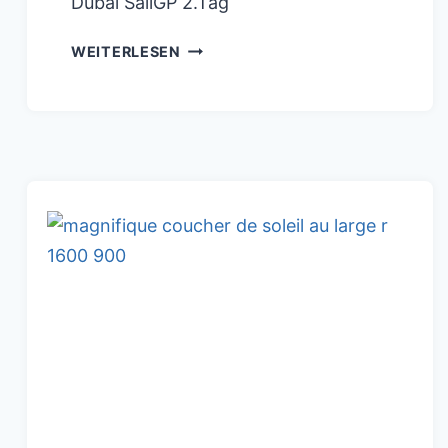
Dubai SailGP 2.Tag
VENDEE
WEITERLESEN
GLOBE2020:
CLARISSE
CREMER
WIRD
12.
PLATZ
INS
ZIEL
GEHEN
MIT
NEUEM
REKORD
!