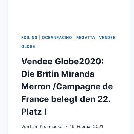
/AVICII
REMIX
IN
IHRE
FOILING
|
OCEANRACING
|
REGATTA
|
VENDEE
PRESSEKONFERENZ
GLOBE
HINEIN,
Vendee Globe2020:
UNGLAUBLICH,
AUSSERGEWÖHNLICH !
Die Britin Miranda
Merron /Campagne de
France belegt den 22.
Platz !
Von
Lars Krumnacker
19. Februar 2021