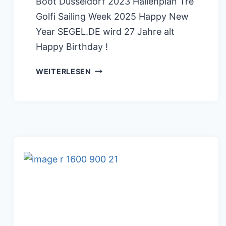
Boot Düsseldorf 2023 Hallenplan Tre
Golfi Sailing Week 2025 Happy New
Year SEGEL.DE wird 27 Jahre alt
Happy Birthday !
VENDEE
WEITERLESEN
GLOBE2020
VIDEO:
MIRANDA
MERRON
TANZT
ZU
NINA
SIMONE/
FEELING
GOOD