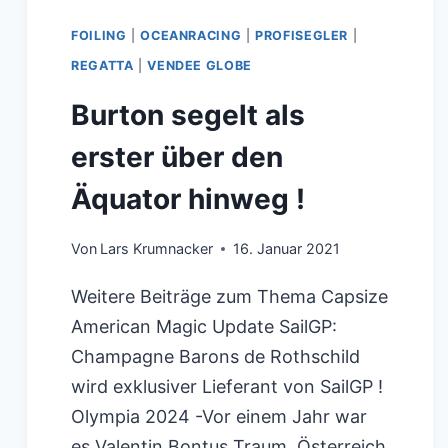
FOILING
|
OCEANRACING
|
PROFISEGLER
|
REGATTA
|
VENDEE GLOBE
Burton segelt als
erster über den
Äquator hinweg !
Von
Lars Krumnacker
16. Januar 2021
Weitere Beiträge zum Thema Capsize
American Magic Update SailGP:
Champagne Barons de Rothschild
wird exklusiver Lieferant von SailGP !
Olympia 2024 -Vor einem Jahr war
es Valentin Bontus Traum, Österreich