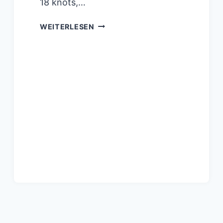
18 knots,…
ILCA7:
WEITERLESEN
THOMAS
SAUNDERS
NZL
IST
WELTMEISTER
2021