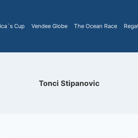
ica`s Cup
Vendee Globe
The Ocean Race
Rega
Tonci Stipanovic