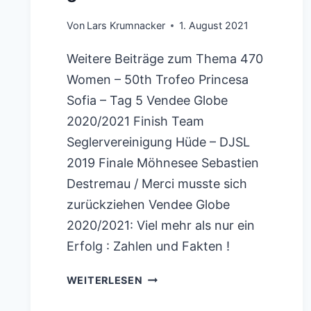
GER
8446
Von
Lars Krumnacker
1. August 2021
Weitere Beiträge zum Thema 470
Women – 50th Trofeo Princesa
Sofia – Tag 5 Vendee Globe
2020/2021 Finish Team
Seglervereinigung Hüde – DJSL
2019 Finale Möhnesee Sebastien
Destremau / Merci musste sich
zurückziehen Vendee Globe
2020/2021: Viel mehr als nur ein
Erfolg : Zahlen und Fakten !
OLYMPIA
WEITERLESEN
TOKYO: