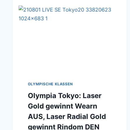
ITA
MIT
DEM
SIEG
DER
STAR
WELTMEISTERSCHAFT
2022,
10.PLATZ
OLYMPISCHE KLASSEN
HUBERT
Olympia Tokyo: Laser
MERKELBACH
X
Gold gewinnt Wearn
KILIAN
AUS, Laser Radial Gold
WEISE
gewinnt Rindom DEN