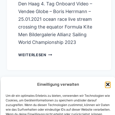
Den Haag 4. Tag Onboard Video –
Vendee Globe – Boris Herrmann –
25.01.2021 ocean race live stream
crossing the equator Formula Kite
Men Bildergalerie Allianz Sailing
World Championship 2023
DER
WEITERLESEN
BRITISCHE
WEG
ZUM
Einwilligung verwalten
AMERICA`S
Seitennavigation
CUP
Nächste
1
2
Um dir ein optimales Erlebnis zu bieten, verwenden wir Technologien wie
Cookies, um Geräteinformationen zu speichern und/oder darauf
Seite
zuzugreifen. Wenn du diesen Technologien zustimmst, können wir Daten
wie das Surfverhalten oder eindeutige IDs auf dieser Website verarbeiten.
Wenn du deine Einwilligung nicht erteilst oder zurückziehst, können