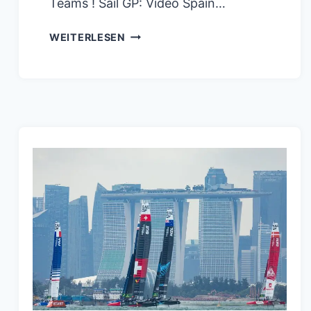
Teams ! Sail GP: Video Spain…
GREAT
WEITERLESEN
BRITAIN
UND
EMIRATES
KÜNDIGEN
3
JÄHRIGE
PARTNERSCHAFT
AN