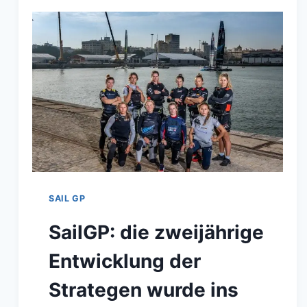
GBR
FAHRER
ZURÜCK,
GILES
SCOTT
ÜBERNIMMT
!
SAIL GP
SailGP: die zweijährige
Entwicklung der
Strategen wurde ins