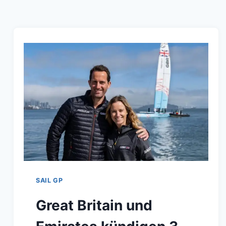
IST
DIE
AUFREGENDSTE
ZEIT
IN
DER
GESCHICHTE,
UM
EINE
WEIBLICHE
SPORTLERIN
ZU
SAIL GP
SEIN
Great Britain und