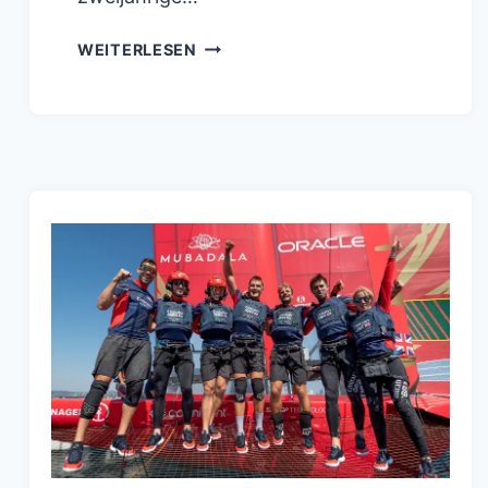
SAILGP:
WEITERLESEN
DIE
ZWEIJÄHRIGE
ENTWICKLUNG
DER
STRATEGEN
WURDE
INS
RAMPENLICHT
GERÜCKT