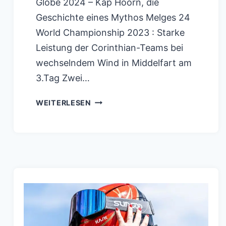
Globe 2024 – Kap Hoorn, die
Geschichte eines Mythos Melges 24
World Championship 2023 : Starke
Leistung der Corinthian-Teams bei
wechselndem Wind in Middelfart am
3.Tag Zwei…
SAILGP
WEITERLESEN
HIGHLIGHTS
VIDEO
SAINT
TROPEZ
EMIRATES
GBR
TEAM
WIN