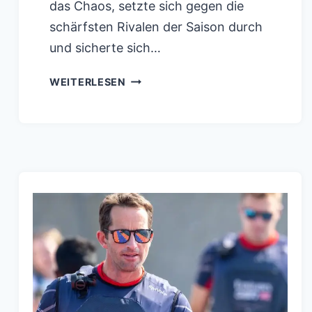
das Chaos, setzte sich gegen die
schärfsten Rivalen der Saison durch
und sicherte sich…
SAILGP:
WEITERLESEN
EMIRATES
GBR
KRÖNT
SICH
ZUM
ROLEX
SAILGP
CHAMPION
2025