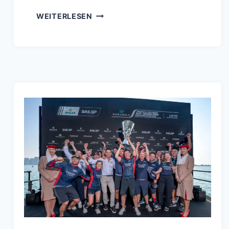
SAISONAUFTAKT
WEITERLESEN
DER
SAILGP
2026
IN
PERTH,
EMIRATES
GBR
DER
TITELVERTEIDIGER
FEIERT
EINEN
SENSATIONELLEN
SIEG