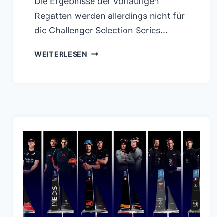
Die Ergebnisse der vorläufigen
Regatten werden allerdings nicht für
die Challenger Selection Series…
AMERICA`S
WEITERLESEN
CUP
LUNA
ROSSA
PRADA
PIRELLI
BEREIT
FÜR
VILANOVA