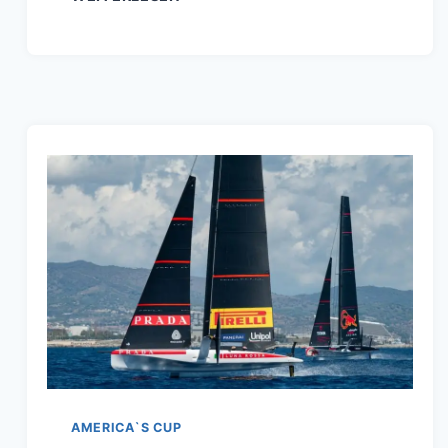
RED
BULL
RACING
TREFFEN
SIE
DIE
STARTMANNSCHAFT
AMERICA`S CUP