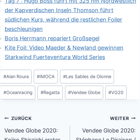
Tag 7 : Hugo Boss führt mit 325 nm Nordwestlich
der Kapverdischen Inseln Thomson führt
südlichen Kurs, während die restlichen Foiler
beschleunigen
Boris Herrmann repariert Großsegel
Kite Foil: Video Maeder & Newland gewinnen
Starkwind Fuerteventura World Series
Schlagworte:
#
Alan Roura
#
IMOCA
#
Les Sables de Olonne
#
Oceanracing
#
Regatta
#
Vendee Globe
#
VG20
Beitragsnavigation
ZURÜCK
WEITER
Vendee Globe 2020:
Vendee Globe 2020:
Kojiro Shiraishi erster
Stéphane Le Diraison /