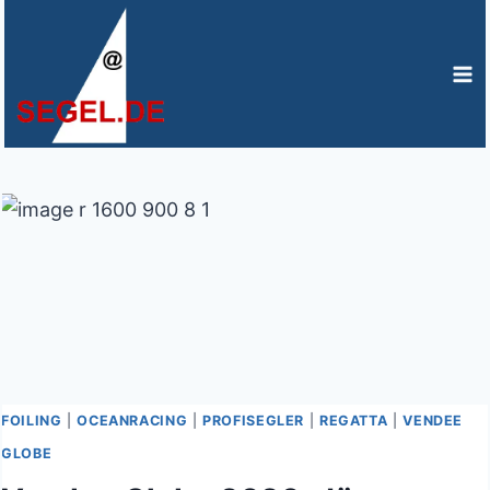
Zum
Inhalt
springen
FOILING
|
OCEANRACING
|
PROFISEGLER
|
REGATTA
|
VENDEE
GLOBE