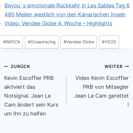
Beyou`s emotionale Rückkehr in Les Sables Tag 6
480 Meilen westlich von den Kanarischen Inseln
Video: Vendee Globe 4. Woche – Highlights
Schlagworte:
#
IMOCA
#
Oceanracing
#
Vendee Globe
#
VG20
Beitragsnavigation
ZURÜCK
WEITER
Kevin Escoffier PRB
Video Kevin Escoffier
aktiviert das
PRB von Mitsegler
Notsignal. Jean Le
Jean Le Cam gerettet
Cam ändert sein Kurs
!
um Ihn zu helfen