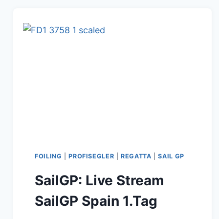
ÜBERREICHT
DEM
NEW
ZEALAND
SAILGP
TEAM
DIE
JUAN
SEBASTIAN
DE
ELCANO
FOILING
|
PROFISEGLER
|
REGATTA
|
SAIL GP
TROPHY
SailGP: Live Stream
SailGP Spain 1.Tag