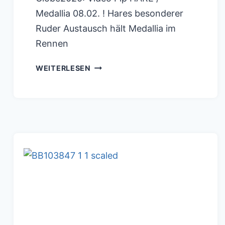
Medallia 08.02. ! Hares besonderer
Ruder Austausch hält Medallia im
Rennen
SAILGP:
WEITERLESEN
JAMES
SPITHILL
VERMEIDET
KOLLISION
MIT
DEM
BRITISCH
CAPSIZE
USA
SAILGP