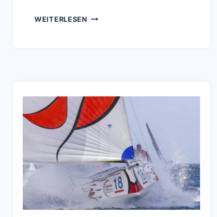
VIDEO
WEITERLESEN
X
BILDER
THE
NATIONS
TROPHY
2023