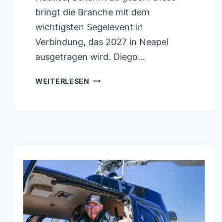
bringt die Branche mit dem
wichtigsten Segelevent in
Verbindung, das 2027 in Neapel
ausgetragen wird. Diego…
38.
WEITERLESEN
LOUIS
VUITTON
AMERICA’S
CUP:
CONFINDUSTRIA
NAUTICA
WIRD
STRATEGISCHER
PARTNER