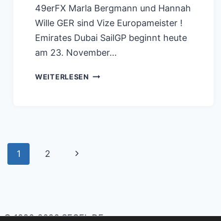
49erFX Marla Bergmann und Hannah
Wille GER sind Vize Europameister !
Emirates Dubai SailGP beginnt heute
am 23. November…
CLUBSWAN
WEITERLESEN
RACING
THE
NATIONS
TROPHY
Seitennavigation
PORTO
Nächste
1
2
CERVO
Seite
© 1996-2026 SEGEL.DE