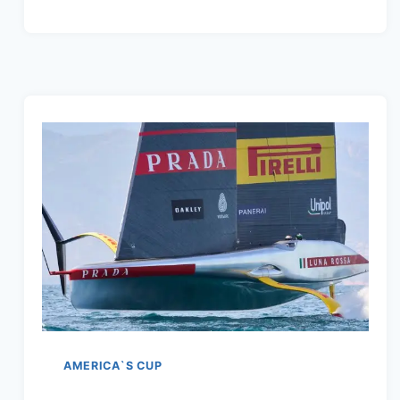
GOLFI
SAILING
WEEK
2025
–
ANMELDUNGEN
SIND
JETZT
MÖGLICH
AMERICA`S CUP