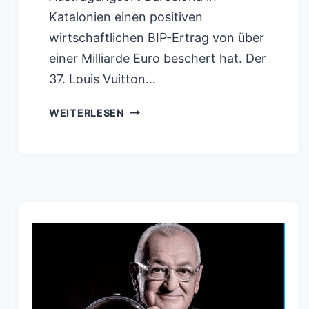
Katalonien einen positiven
wirtschaftlichen BIP-Ertrag von über
einer Milliarde Euro beschert hat. Der
37. Louis Vuitton…
LOUIS
WEITERLESEN
VUITTON
37TH
AMERICA`S
CUP:
BARCELONA
ERWIRTSCHAFTET
EINE
POSITIVE
BILANZ