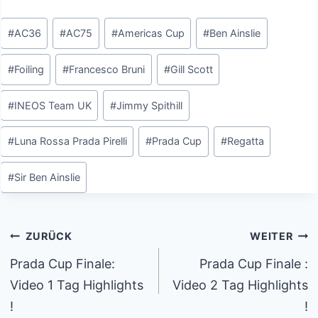
Schlagworte:
#
AC36
#
AC75
#
Americas Cup
#
Ben Ainslie
#
Foiling
#
Francesco Bruni
#
Gill Scott
#
INEOS Team UK
#
Jimmy Spithill
#
Luna Rossa Prada Pirelli
#
Prada Cup
#
Regatta
#
Sir Ben Ainslie
Beitragsnavigation
ZURÜCK
WEITER
Prada Cup Finale:
Prada Cup Finale :
Video 1 Tag Highlights
Video 2 Tag Highlights
!
!