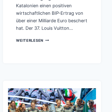
Katalonien einen positiven
wirtschaftlichen BIP-Ertrag von
über einer Milliarde Euro beschert
hat. Der 37. Louis Vuitton…
LOUIS
WEITERLESEN
VUITTON
37TH
AMERICA`S
CUP:
BARCELONA
ERWIRTSCHAFTET
EINE
POSITIVE
BILANZ