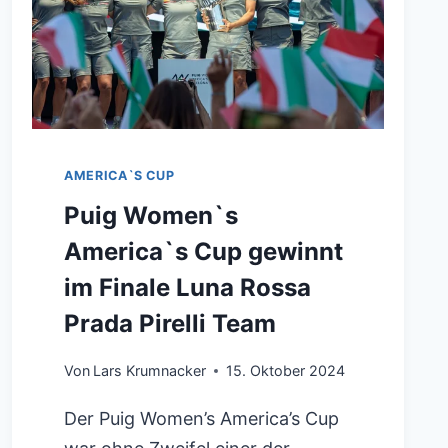
VON
1,034
MILLIARDEN
EURO
AMERICA`S CUP
Puig Women`s
America`s Cup gewinnt
im Finale Luna Rossa
Prada Pirelli Team
Von
Lars Krumnacker
15. Oktober 2024
Der Puig Women’s America’s Cup