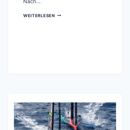
Nach…
RIPTIDE
WEITERLESEN
RACING
PEILT
DEN
38.
AMERICA’S
CUP
IN
NEAPEL
AN