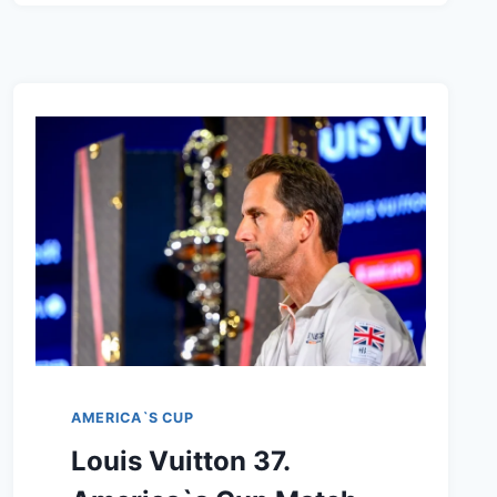
GEWINNT
IM
FINALE
LUNA
ROSSA
PRADA
PIRELLI
TEAM
AMERICA`S CUP
Louis Vuitton 37.