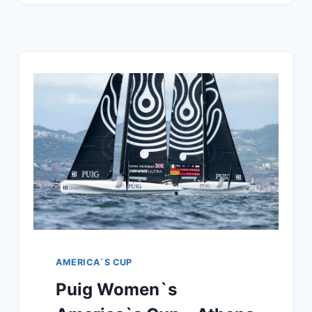
MIT
2
RENNSIEGEN
AM
4.
TAG
DES
37.
AMERICA`S
CUP
MATCH
ZURÜCK
AMERICA`S CUP
Puig Women`s