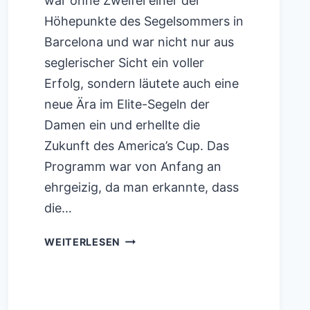
war ohne Zweifel einer der
Höhepunkte des Segelsommers in
Barcelona und war nicht nur aus
seglerischer Sicht ein voller
Erfolg, sondern läutete auch eine
neue Ära im Elite-Segeln der
Damen ein und erhellte die
Zukunft des America’s Cup. Das
Programm war von Anfang an
ehrgeizig, da man erkannte, dass
die…
PUIG
WEITERLESEN
WOMEN`S
AMERICA`S
CUP