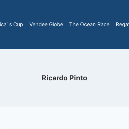
ica`s Cup
Vendee Globe
The Ocean Race
Rega
Ricardo Pinto