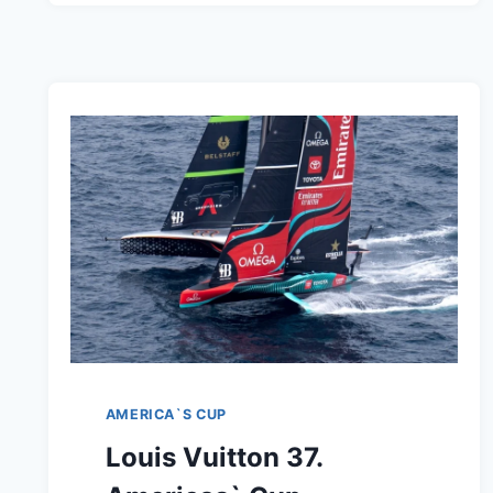
GEWINNT
DEN
37.
LOUIS
VUITTON
AMERICA`S
CUP
MIT
VIDEO
!
AMERICA`S CUP
Louis Vuitton 37.