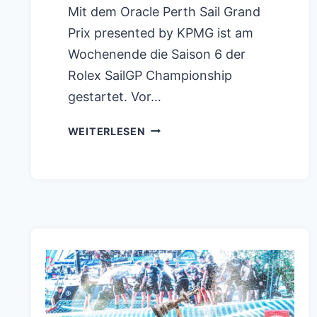
Mit dem Oracle Perth Sail Grand
Prix presented by KPMG ist am
Wochenende die Saison 6 der
Rolex SailGP Championship
gestartet. Vor…
SAILGP
WEITERLESEN
AUFTAKT
IN
PERTH:
GER
SAILGP
TEAM
SAMMELT
WICHTIGE