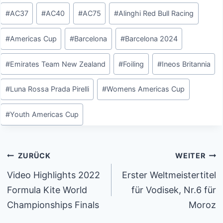
Schlagworte:
#
AC37
#
AC40
#
AC75
#
Alinghi Red Bull Racing
#
Americas Cup
#
Barcelona
#
Barcelona 2024
#
Emirates Team New Zealand
#
Foiling
#
Ineos Britannia
#
Luna Rossa Prada Pirelli
#
Womens Americas Cup
#
Youth Americas Cup
Beitragsnavigation
ZURÜCK
WEITER
Video Highlights 2022
Erster Weltmeistertitel
Formula Kite World
für Vodisek, Nr.6 für
Championships Finals
Moroz